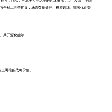
广泛用户群体，推动了深度学习等技术的快速落地；另一方面，中国
一框架向全栈工具链扩展，涵盖数据处理、模型训练、部署优化等
撑。其开源化能够：
件自主可控的战略价值。