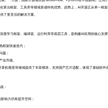
展。一方面，国际开源项目如TensorFlow、PyTorch在中国拥有
等逐步崛起，在算法框架、工具库等领域形成特色优势。趋势上，AI开源正从单
提供了更灵活的解决方案。
括深度学习框架、编译器、运行时库等底层工具，是构建AI应用的核心支
熟框架快速迭代；
问题；
产业升级。
处理、计算机视觉等领域提供了丰富模块，支持国产芯片适配，体现了基础软
挑战：
与影响力仍有提升空间；