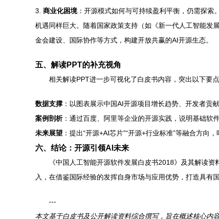
3.
商业化困境
：开源模式如何与可持续盈利平衡，仍需探索
机遇同样巨大。随着国家政策支持（如《新一代人工智能发展规
金会建设、国际协作等方式，构建开放共赢的AI开源生态。
五、解读PPT的补充视角
相关解读PPT进一步可视化了白皮书内容，突出以下要
数据支撑
：以图表展示中国AI开源项目增长趋势、开发者贡
案例剖析
：通过百度、阿里等企业的开源实践，说明基础软
未来展望
：提出“开源+AI芯片”“开源+行业标准”等融合
六、结论：开源引领AI未来
《中国人工智能开源软件发展白皮书2018》及其解读资
入，在借鉴国际经验的发挥自身市场与应用优势，打造具有国
---
本文基于白皮书及公开解读资料综合撰写，旨在概述核心内