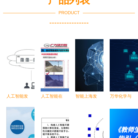
PRODUCT
----------------
人工智能发
人工智能在
智能上海发
万华化学与
展不可不知
自动驾驶开
布人工智能
国工智能联
的三大要点
发中的应用
标准化
合突破 化
云计算 大
2021
学人工智能
数据 深度
研发再攀新