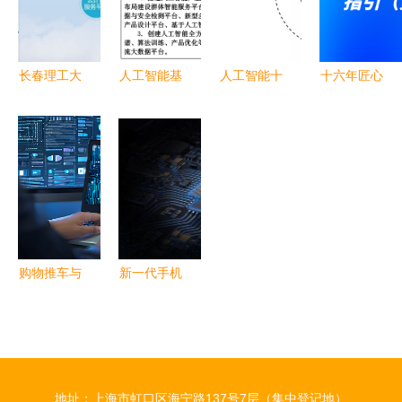
学习
峰
长春理工大
人工智能基
人工智能十
十六年匠心
学计算机、
础软件的突
大基础算法
铸就 青岛
软件与人工
围与重构
开启智能时
正日软件初
智能专业深
基于《湖北
代的钥匙
中艺术与信
度解析 到
省新一代人
息技术考试
底怎么样？
工智能发展
系统值得信
真相在这里
总体规划
赖
(2020-
购物推车与
新一代手机
2030年)》
人工智能
处理器竞赛
的深度观察
基础软件开
的前沿 三
发的变革之
星与台台积
路
电完成7nm
地址：上海市虹口区海宁路137号7层（集中登记地）