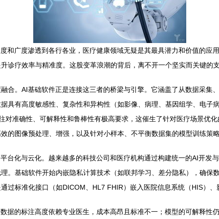
深度和广度渗透到各行各业，医疗健康领域无疑是其最具潜力和价值的应
提升诊疗效率与精准度。这股变革浪潮的背后，离不开一个坚实而关键的
融合。AI基础软件正是连接这三者的桥梁与引擎。它涵盖了从数据采集
数据具有高度敏感性、复杂性和异构性（如影像、病理、基因组学、电子
型往往对准确性、可解释性和鲁棒性有极高要求，这催生了针对医疗场景优化
高效的图像预处理、增强，以及针对小样本、不平衡数据集的模型训练策
化。越来越多的科技公司和医疗机构通过构建统一的AI开发与部署平台（如Google
理。基础软件开始内嵌隐私计算技术（如联邦学习、差分隐私），确保数
标准化接口（如DICOM、HL7 FHIR）嵌入医院信息系统（HIS）
疗数据的标注高度依赖专业医生，成本高昂且标准不一；模型的可解释性仍